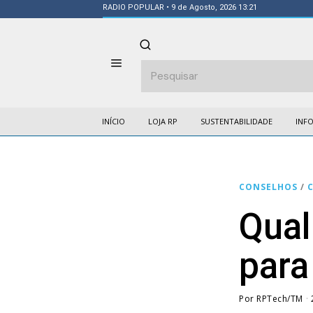
RADIO POPULAR
• 9 de Agosto, 2026 13:21
INÍCIO
LOJA RP
SUSTENTABILIDADE
INF
CONSELHOS
/
Qual
para
Por
RPTech/TM