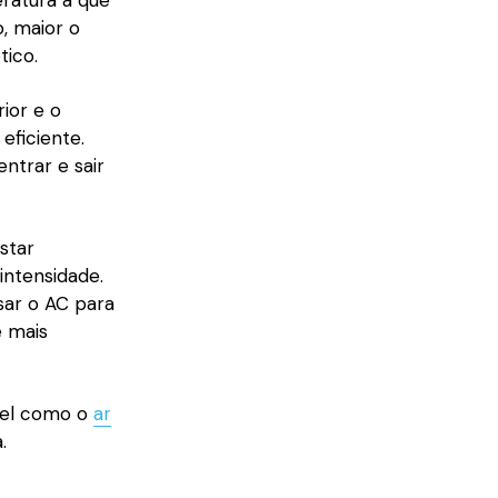
ratura a que
, maior o
tico.
ior e o
eficiente.
ntrar e sair
star
intensidade.
usar o AC para
é mais
vel como o
ar
.