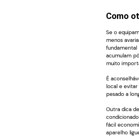
Como oti
Se o equipame
menos avaria
fundamental 
acumulam pó) 
muito import
É aconselháv
local e evita
pesado a lon
Outra dica d
condicionad
fácil economi
aparelho ligu