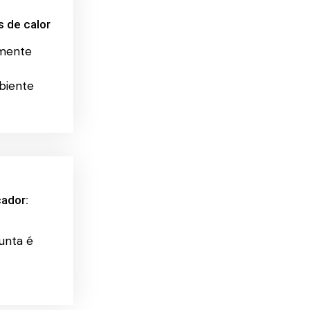
 de calor
amente
biente
cador:
unta é