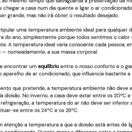
, ao mesmo tempo que salvaguarda a preservação da má
e chegar a casa num dia quente e ligar o ar condiciona
ser grande, mas não irá obter o resultado desejado.
 estipular uma temperatura ambiente ideal para qualquer 
ra do ano, simplesmente porque todos sentimos o calor e
nte. A temperatura ideal varia consoante cada pessoa, 
es — nomeadamente, a sua massa corporal.
ue encontrar um
equilíbrio
entre o nosso conforto e o ga
 aparelho de ar condicionado, que influencia bastante a 
ento que pretende, a temperatura ambiente não deve 
 divisão. No inverno, a casa deve estar entre os 20ºC e 
refrigeração, a temperatura do ar não deve ser inferior
ituar-se entre os 24ºC e os 26ºC.
 atenção a temperatura a que a divisão está antes de li