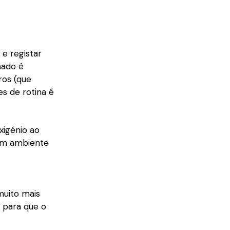
 e registar
nado é
ros (que
es de rotina é
xigénio ao
 um ambiente
muito mais
, para que o