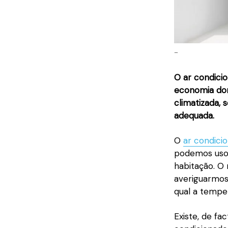
–
O ar condici
economia dom
climatizada, 
adequada.
O
ar condici
podemos usof
habitação. O
averiguarmos
qual a tempe
Existe, de fa