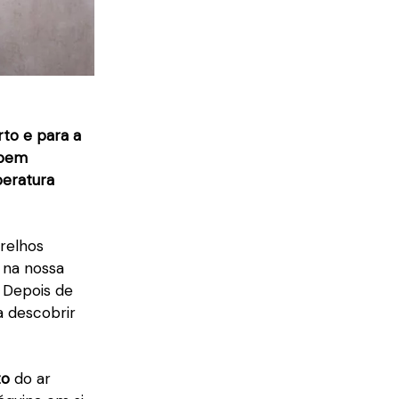
to e para a
 bem
peratura
arelhos
 na nossa
 Depois de
a descobrir
to
do ar