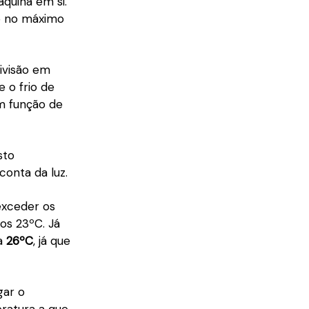
quina em si.
do no máximo
divisão em
 o frio de
em função de
sto
conta da luz.
exceder os
os 23ºC. Já
 a
26ºC
, já que
gar o