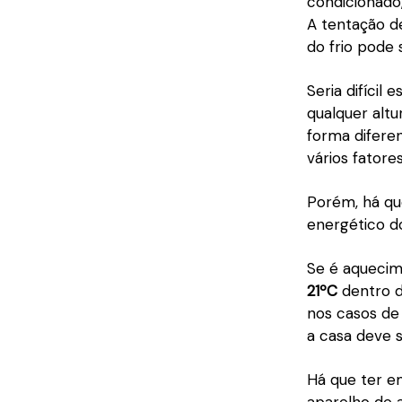
condicionado
A tentação d
do frio pode 
Seria difícil
qualquer altu
forma difere
vários fator
Porém, há q
energético do
Se é aquecim
21ºC
dentro da
nos casos de 
a casa deve s
Há que ter em