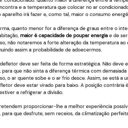
ar condicionado. Quanto maior a diferença entre a tempe
encontra e a temperatura que colocar no ar condicionado
 aparelho irá fazer e, como tal, maior o consumo energé
ma, quanto menor for a diferença de graus entre o inter
abitação,
maior é capacidade de poupar energia
e de ser 
so, não notaremos a forte alteração da temperatura ao e
inuindo assim a probabilidade de adoecermos.
defletor deve ser feita de forma estratégica. Não deve e
, para que não sinta a diferença térmica com demasiada 
so, o ar quente sobe e o ar frio desce. Assim, se está a 
fletor deve estar virado para baixo. A posição contrária 
stiver a refrigerar a divisão.
pretendem proporcionar-lhe a melhor experiência possí
, para que desfrute, sem receios, da climatização perfeita