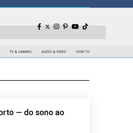
TV & GAMING
AUDIO & VIDEO
HOW TO
forto — do sono ao