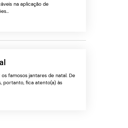
áveis na aplicação de
ões…
al
os famosos jantares de natal. De
, portanto, fica atento(a) às