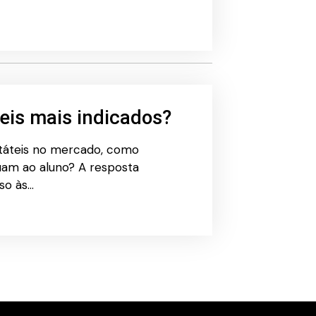
teis mais indicados?
táteis no mercado, como
uam ao aluno? A resposta
so às…