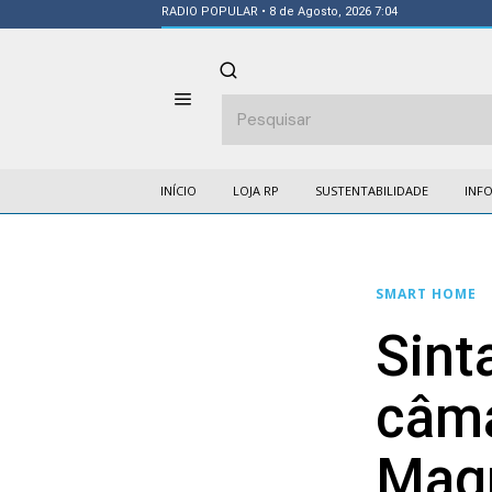
RADIO POPULAR
• 8 de Agosto, 2026 7:04
INÍCIO
LOJA RP
SUSTENTABILIDADE
INF
SMART HOME
Sint
câm
Mag