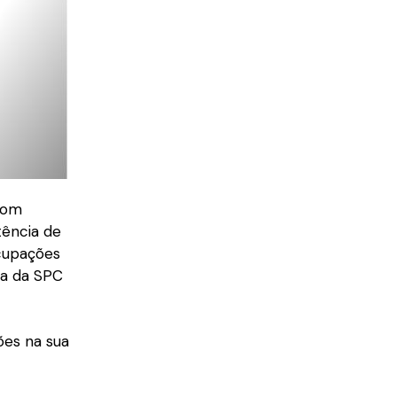
 com
tência de
cupações
ça da SPC
ões na sua