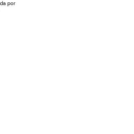
da por
o