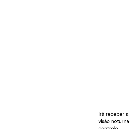
Irá receber 
visão noturn
controlo.