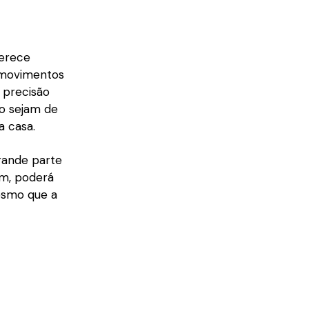
erece
 movimentos
 precisão
o sejam de
a casa.
rande parte
im, poderá
mesmo que a