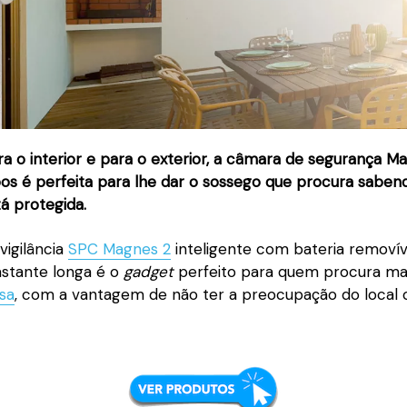
a o interior e para o exterior, a câmara de segurança M
s é perfeita para lhe dar o sossego que procura saben
á protegida.
vigilância
SPC Magnes 2
inteligente com bateria removív
stante longa é o
gadget
perfeito para quem procura ma
sa
, com a vantagem de não ter a preocupação do local 