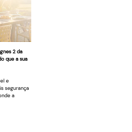
agnes 2 da
do que a sua
el e
is segurança
onde a