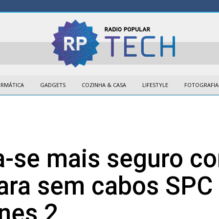
ORMÁTICA
GADGETS
COZINHA & CASA
LIFESTYLE
FOTOGRAFIA
a-se mais seguro c
ara sem cabos SPC
nes 2