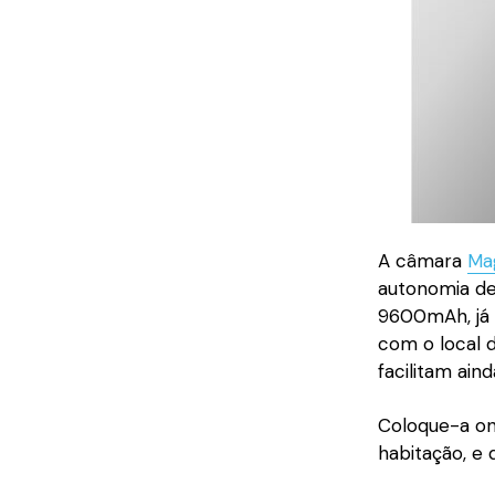
A câmara
Ma
autonomia de
9600mAh, já 
com o local 
facilitam ain
Coloque-a on
habitação, e 