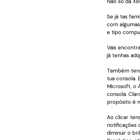
Não só da XB
Se já tas fam
com algumas 
e tipo compu
Vais encontra
já tenhas adq
Também tens 
tua consola. 
Microsoft, o 
consola. Clar
propósito é m
Ao clicar ten
notificações
diminuir o br