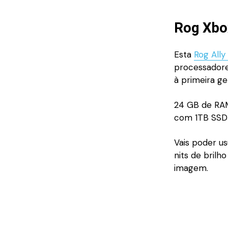
Rog Xbox
Esta
Rog Ally
processadores
à primeira g
24 GB de RAM
com 1TB SSD 
Vais poder u
nits de brilh
imagem.