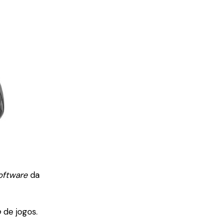
oftware
da
b
de jogos.