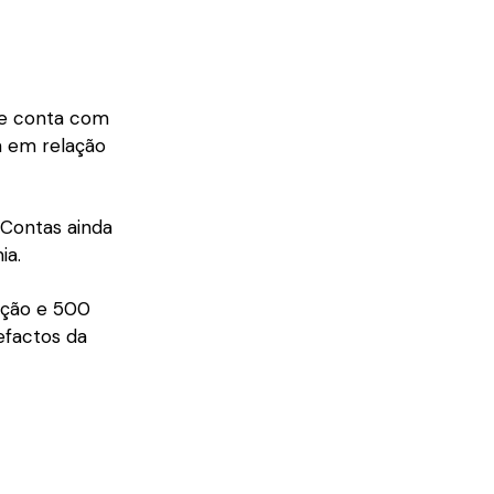
e conta com
a em relação
Contas ainda
ia.
ação e 500
efactos da