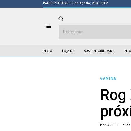
RADIO POPULAR
• 7 de Agosto, 2026 19:02
INÍCIO
LOJA RP
SUSTENTABILIDADE
INF
GAMING
Rog 
próx
Por
RPT TC
9 d