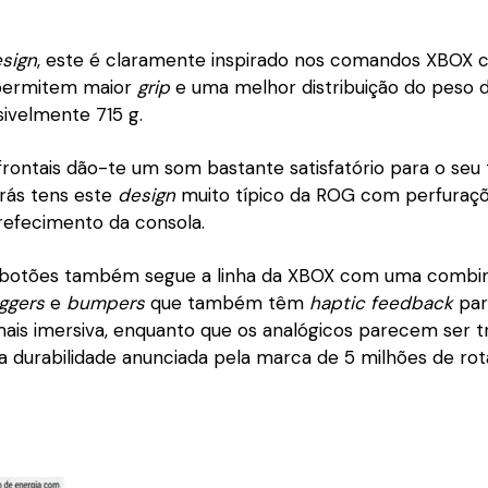
sign
, este é claramente inspirado nos comandos XBOX 
permitem maior
grip
e uma melhor distribuição do peso 
sivelmente 715 g.
frontais dão-te um som bastante satisfatório para o se
trás tens este
design
muito típico da ROG com perfuraç
refecimento da consola.
botões também segue a linha da XBOX com uma combin
iggers
e
bumpers
que também têm
haptic
feedback
par
ais imersiva, enquanto que os analógicos parecem ser tr
durabilidade anunciada pela marca de 5 milhões de rot