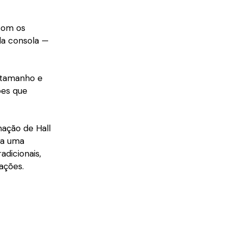
com os
da consola —
u tamanho e
ões que
ação de Hall
a uma
adicionais,
ações.