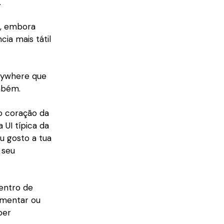
…
a, embora
ia mais tátil
Anywhere que
mbém.
o coração da
 UI típica da
eu gosto a tua
 seu
centro de
umentar ou
per