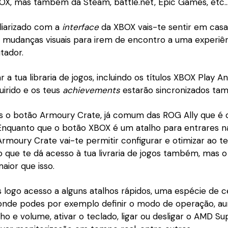
OX, mas também da Steam, battle.net, Epic Games, etc
iliarizado com a
interface
da XBOX vais-te sentir em cas
mudanças visuais para irem de encontro a uma experiênc
tador.
r a tua libraria de jogos, incluindo os títulos XBOX Play 
uirido e os teus
achievements
estarão sincronizados ta
o botão Armoury Crate, já comum das ROG Ally que é 
Enquanto que o botão XBOX é um atalho para entrares na
Armoury Crate vai-te permitir configurar e otimizar ao t
o que te dá acesso à tua livraria de jogos também, mas o
aior que isso.
s logo acesso a alguns atalhos rápidos, uma espécie de 
 onde podes por exemplo definir o modo de operação, a
ilho e volume, ativar o teclado, ligar ou desligar o AMD Su