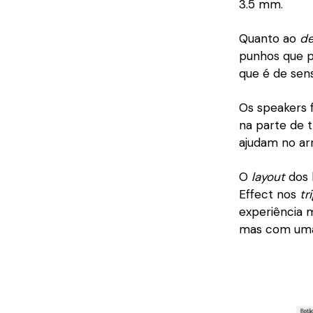
3.5 mm.
Quanto ao
de
punhos que 
que é de sen
Os speakers 
na parte de 
ajudam no ar
O
layout
dos 
Effect nos
tr
experiência m
mas com uma 