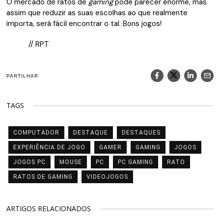
O mercado de ratos de
gaming
pode parecer enorme, mas
assim que reduzir as suas escolhas ao que realmente
importa, será fácil encontrar o tal. Bons jogos!
// RPT
PARTILHAR
TAGS
COMPUTADOR
DESTAQUE
DESTAQUES
EXPERIÊNCIA DE JOGO
GAMER
GAMING
JOGOS
JOGOS PC
MOUSE
PC
PC GAMING
RATO
RATOS DE GAMING
VIDEOJOGOS
ARTIGOS RELACIONADOS