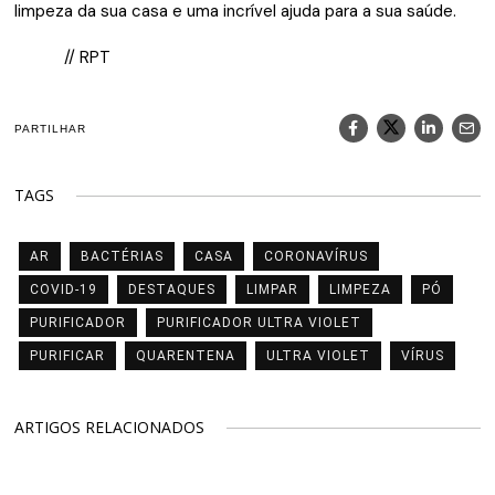
limpeza da sua casa e uma incrível ajuda para a sua saúde.
// RPT
PARTILHAR
TAGS
AR
BACTÉRIAS
CASA
CORONAVÍRUS
COVID-19
DESTAQUES
LIMPAR
LIMPEZA
PÓ
PURIFICADOR
PURIFICADOR ULTRA VIOLET
PURIFICAR
QUARENTENA
ULTRA VIOLET
VÍRUS
ARTIGOS RELACIONADOS