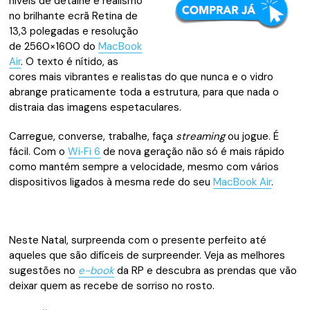
níveis de detalhe e realismo
no brilhante ecrã Retina de
13,3 polegadas e resolução
de 2560×1600 do
MacBook
Air
. O texto é nítido, as
cores mais vibrantes e realistas do que nunca e o vidro
abrange praticamente toda a estrutura, para que nada o
distraia das imagens espetaculares.
Carregue, converse, trabalhe, faça
streaming
ou jogue. É
fácil. Com o
Wi‑Fi 6
de nova geração não só é mais rápido
como mantém sempre a velocidade, mesmo com vários
dispositivos ligados à mesma rede do seu
MacBook Air
.
Neste Natal, surpreenda com o presente perfeito até
aqueles que são difíceis de surpreender. Veja as melhores
sugestões no
e-book
da RP e descubra as prendas que vão
deixar quem as recebe de sorriso no rosto.