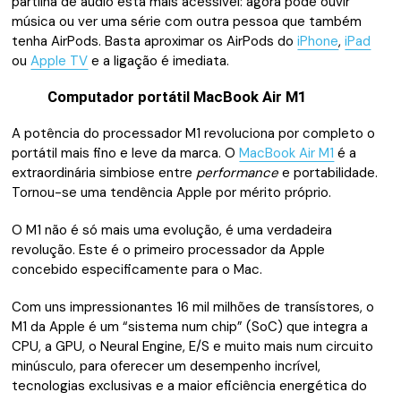
partilha de áudio está mais acessível: agora pode ouvir
música ou ver uma série com outra pessoa que também
tenha AirPods. Basta aproximar os AirPods do
iPhone
,
iPad
ou
Apple TV
e a ligação é imediata.
Computador portátil MacBook Air M1
A potência do processador M1 revoluciona por completo o
portátil mais fino e leve da marca. O
MacBook Air M1
é a
extraordinária simbiose entre
performance
e portabilidade.
Tornou-se uma tendência Apple por mérito próprio.
O M1 não é só mais uma evolução, é uma verdadeira
revolução. Este é o primeiro processador da Apple
concebido especificamente para o Mac.
Com uns impressionantes 16 mil milhões de transístores, o
M1 da Apple é um “sistema num chip” (SoC) que integra a
CPU, a GPU, o Neural Engine, E/S e muito mais num circuito
minúsculo, para oferecer um desempenho incrível,
tecnologias exclusivas e a maior eficiência energética do