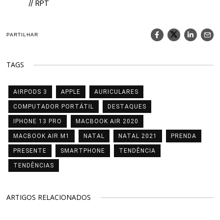
// RPT
PARTILHAR
TAGS
AIRPODS 3
APPLE
AURICULARES
COMPUTADOR PORTÁTIL
DESTAQUES
IPHONE 13 PRO
MACBOOK AIR 2020
MACBOOK AIR M1
NATAL
NATAL 2021
PRENDA
PRESENTE
SMARTPHONE
TENDÊNCIA
TENDÊNCIAS
ARTIGOS RELACIONADOS