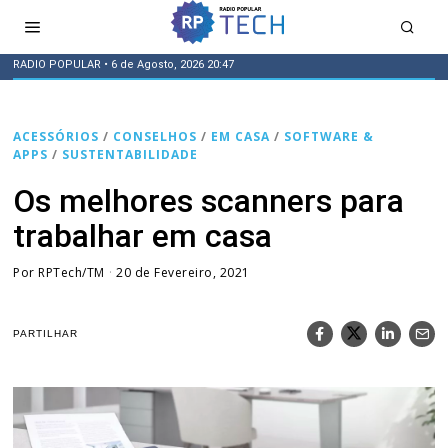
RADIO POPULAR
• 6 de Agosto, 2026 20:47
ACESSÓRIOS
/
CONSELHOS
/
EM CASA
/
SOFTWARE &
APPS
/
SUSTENTABILIDADE
Os melhores scanners para
trabalhar em casa
Por
RPTech/TM
20 de Fevereiro, 2021
PARTILHAR