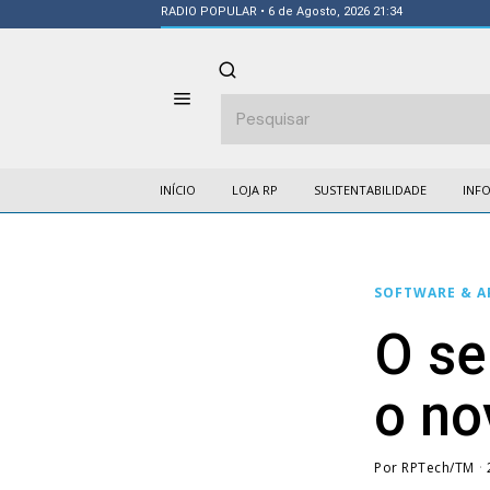
RADIO POPULAR
• 6 de Agosto, 2026 21:34
INÍCIO
LOJA RP
SUSTENTABILIDADE
INF
SOFTWARE & A
O se
o no
Por
RPTech/TM