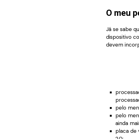
O meu p
Já se sabe q
dispositivo c
devem incorpo
processa
processad
pelo men
pelo men
ainda mai
placa de
2.0;