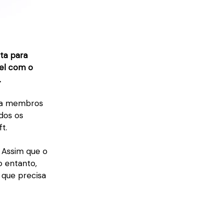
eta para
vel com o
.
ara membros
dos os
t.
 Assim que o
o entanto,
 que precisa