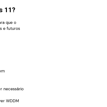
s 11?
ra que o
s e futuros
 em
r necessário
river WDDM