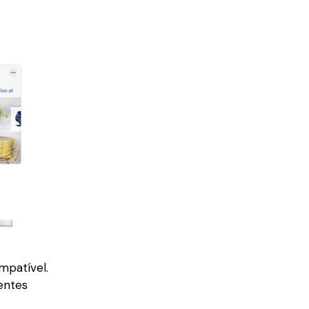
patível.
entes