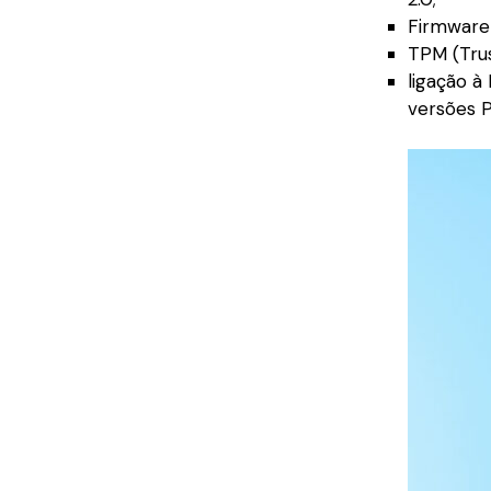
Firmware
TPM (Trus
ligação à
versões P