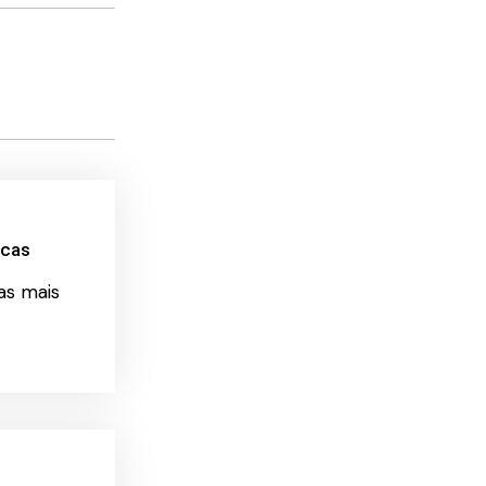
icas
as mais