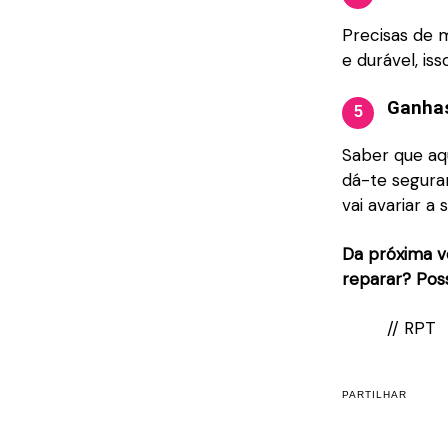
Precisas de 
e durável, is
Ganhas
5
Saber que aq
dá-te segur
vai avariar a
Da próxima ve
reparar? Poss
// RPT
PARTILHAR