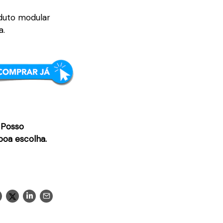
duto modular
a.
 Posso
boa escolha.