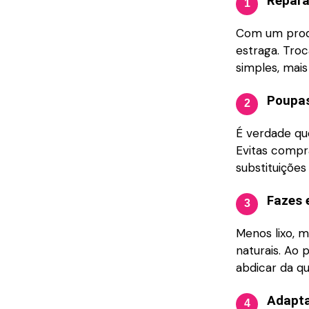
Repara
1
Com um produ
estraga. Tro
simples, mai
Poupas
2
É verdade que
Evitas compr
substituições
Fazes 
3
Menos lixo, 
naturais. Ao 
abdicar da qu
Adapta
4