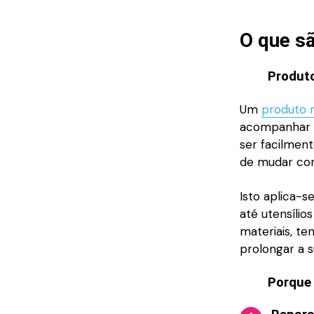
O que s
Produt
Um
produto 
acompanhar o
ser facilment
de mudar co
Isto aplica-
até utensílio
materiais, te
prolongar a s
Porque 