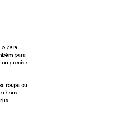
a e para
também para
e ou precise
os, roupa ou
om bons
mita