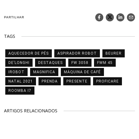
PARTILHAR
TAGS
AQUECEDOR DE PÉS
ASPIRADOR ROBOT
BEURER
DE’LONGHI
DESTAQUES
FW 3058
FWM 45
IROBOT
MAGNIFICA
MÁQUINA DE CAFÉ
NATAL 2021
PRENDA
PRESENTE
PROFICARE
ROOMBA I7
ARTIGOS RELACIONADOS