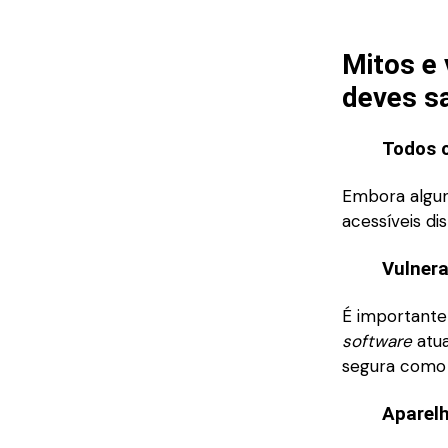
Mitos e 
deves s
Todos o
Embora algun
acessíveis di
Vulnera
É importante
software
atua
segura como 
Aparelh