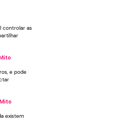
 controlar as
artilhar
Mito
ros, e pode
ctar
Mito
da existem