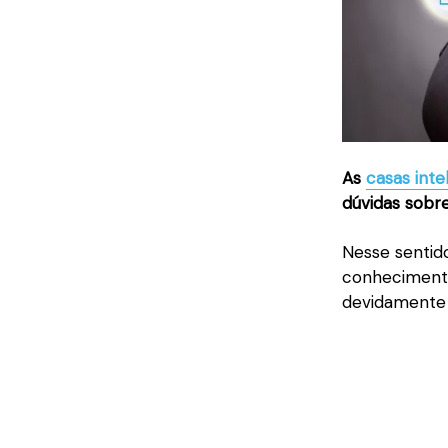
As
casas inte
dúvidas sobr
Nesse sentido
conhecimento
devidamente 