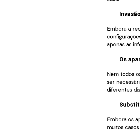
I
nvasão
Embora a rec
configurações
apenas as in
Os apar
Nem todos os
ser necessár
diferentes dis
Substi
Embora os ap
muitos casos