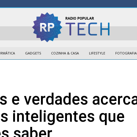
ORMÁTICA
GADGETS
COZINHA & CASA
LIFESTYLE
FOTOGRAFIA
s e verdades acerc
s inteligentes que
s saber