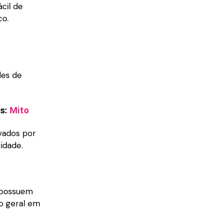
cil de
co.
des de
as:
Mito
vados por
cidade.
s possuem
o geral em