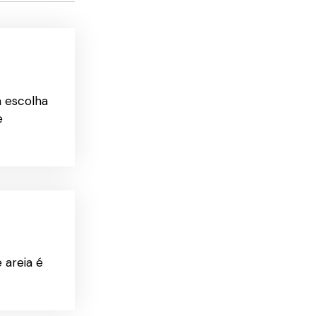
a escolha
e
 areia é