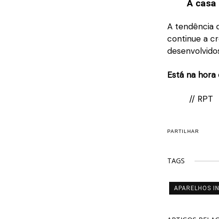
A casa
A tendência
continue a cr
desenvolvidos
Está na hora
// RPT
PARTILHAR
TAGS
APARELHOS I