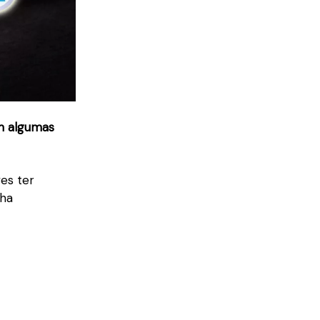
m algumas
ves ter
lha