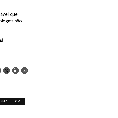
ável que
ologias são
s!
SMARTHOME