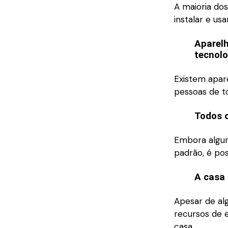
A maioria dos
instalar e u
Aparelh
tecnolo
Existem apar
pessoas de to
Todos o
Embora algun
padrão, é pos
A casa
Apesar de al
recursos de 
casa.