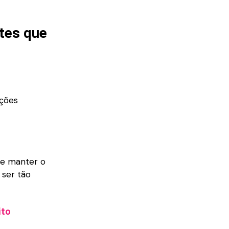
ntes que
pções
 e manter o
 ser tão
ito