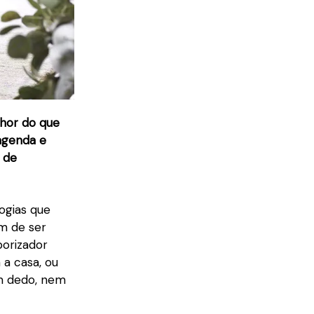
lhor do que
agenda e
a de
ogias que
ém de ser
porizador
a casa, ou
um dedo, nem