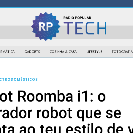
ORMÁTICA
GADGETS
COZINHA & CASA
LIFESTYLE
FOTOGRAFIA
ECTRODOMÉSTICOS
ot Roomba i1: o
rador robot que se
ta ao teu estilo de 