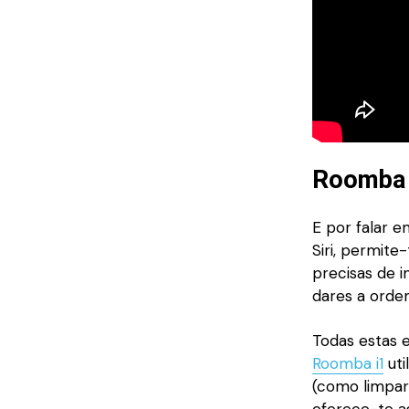
Roomba i
E por falar 
Siri, permit
precisas de i
dares a ord
Todas estas e
Roomba i1
uti
(como limpar 
oferece-te a