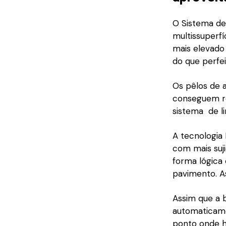
O Sistema de
multissuperfí
mais elevado
do que perfe
Os pêlos de a
conseguem re
sistema de 
A tecnologia 
com mais suji
forma lógica 
pavimento. A
Assim que a 
automaticame
ponto onde ha