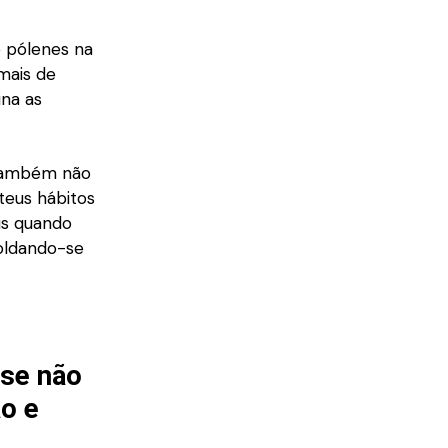
e pólenes na
mais de
ina as
 também não
teus hábitos
is quando
moldando-se
 se não
ão e