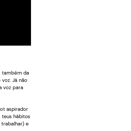
ora também da
 voz. Já não
 a voz para
bot aspirador
s teus hábitos
 trabalhar) e