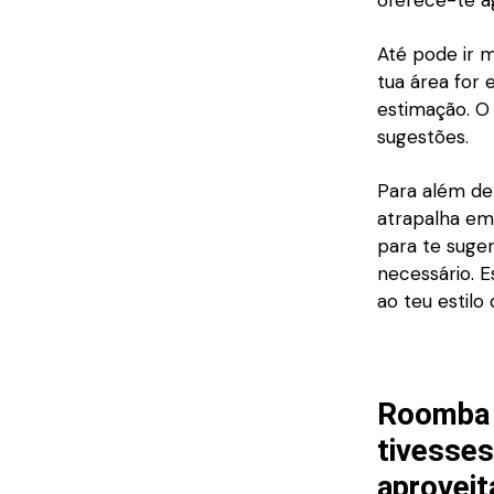
Até pode ir m
tua área for
estimação. O
sugestões.
Para além de
atrapalha em 
para te suge
necessário. 
ao teu estilo 
Roomba 
tivesse
aproveit