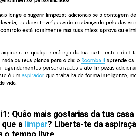
ais longe e sugerir limpezas adicionais se a contagem d
 elevada, ou durante a época de mudança de pêlo dos ani
 controlo está totalmente nas tuas mãos: aprova ou elim
 aspirar sem qualquer esforço da tua parte, este robot
nada os teus planos para o dia: o
Roomba i1
aprende os 
rir agendamentos personalizados e até limpezas adiciona
Este é um
aspirador
que trabalha de forma inteligente, 
de vida.
i1:
Quão mais gostarias da tua casa
s que a
limpar
? Liberta-te da aspiraç
a o tempo livre.