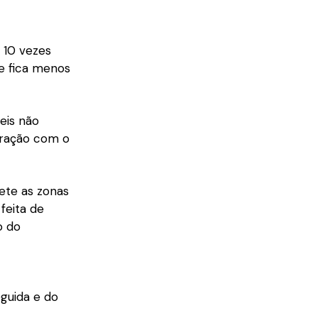
 10 vezes
e fica menos
eis não
aração com o
ete as zonas
feita de
o do
guida e do