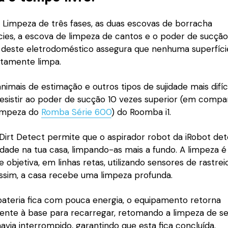
 Limpeza de três fases, as duas escovas de borracha
cies, a escova de limpeza de cantos e o poder de sucção
 deste eletrodoméstico assegura que nenhuma superfíci
itamente limpa.
nimais de estimação e outros tipos de sujidade mais difíc
sistir ao poder de sucção 10 vezes superior (em comp
limpeza do
Romba Série 600
) do Roomba i1.
Dirt Detect permite que o aspirador robot da iRobot det
dade na tua casa, limpando-as mais a fundo. A limpeza é 
e objetiva, em linhas retas, utilizando sensores de rastrei
ssim, a casa recebe uma limpeza profunda.
bateria fica com pouca energia, o equipamento retorna
nte à base para recarregar, retomando a limpeza de se
via interrompido, garantindo que esta fica concluída.