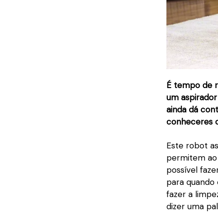
É tempo de r
um aspirador
ainda dá cont
conheceres o
Este robot a
permitem ao u
possível faze
para quando 
fazer a limp
dizer uma pa