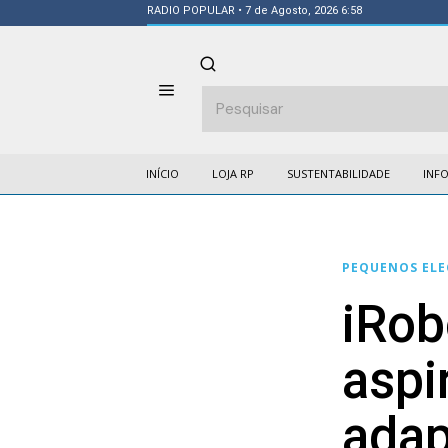
RADIO POPULAR
• 7 de Agosto, 2026 6:58
INÍCIO
LOJA RP
SUSTENTABILIDADE
INF
PEQUENOS EL
iRob
aspi
adap