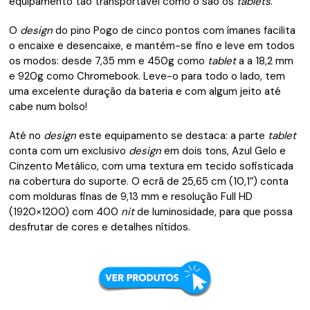
equipamento tão transportável como o são os
tablets
.
O
design
do pino Pogo de cinco pontos com ímanes facilita
o encaixe e desencaixe, e mantém-se fino e leve em todos
os modos: desde 7,35 mm e 450g como
tablet
a a 18,2 mm
e 920g como Chromebook. Leve-o para todo o lado, tem
uma excelente duração da bateria e com algum jeito até
cabe num bolso!
Até no
design
este equipamento se destaca: a parte
tablet
conta com um exclusivo
design
em dois tons, Azul Gelo e
Cinzento Metálico, com uma textura em tecido sofisticada
na cobertura do suporte. O ecrã de 25,65 cm (10,1″) conta
com molduras finas de 9,13 mm e resolução Full HD
(1920×1200) com 400
nit
de luminosidade, para que possa
desfrutar de cores e detalhes nítidos.