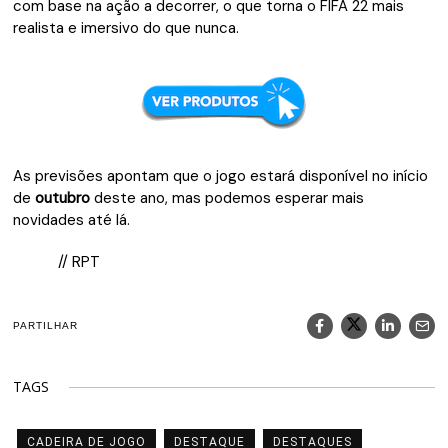
com base na ação a decorrer, o que torna o FIFA 22 mais
realista e imersivo do que nunca.
As previsões apontam que o jogo estará disponível no início
de
outubro
deste ano, mas podemos esperar mais
novidades até lá.
// RPT
PARTILHAR
TAGS
CADEIRA DE JOGO
DESTAQUE
DESTAQUES