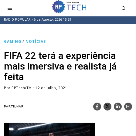
RADIO POPULAR
• 6 de Agosto, 2026 15:29
GAMING
/
NOTÍCIAS
FIFA 22 terá a experiência
mais imersiva e realista já
feita
Por
RPTech/TM
12 de Julho, 2021
PARTILHAR