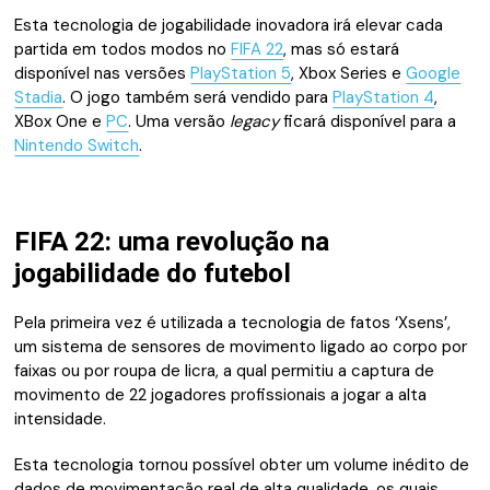
Esta tecnologia de jogabilidade inovadora irá elevar cada
partida em todos modos no
FIFA 22
, mas só estará
disponível nas versões
PlayStation 5
, Xbox Series e
Google
Stadia
. O jogo também será vendido para
PlayStation 4
,
XBox One e
PC
. Uma versão
legacy
ficará disponível para a
Nintendo Switch
.
FIFA 22: uma revolução na
jogabilidade do futebol
Pela primeira vez é utilizada a tecnologia de fatos ‘Xsens’,
um sistema de sensores de movimento ligado ao corpo por
faixas ou por roupa de licra, a qual permitiu a captura de
movimento de 22 jogadores profissionais a jogar a alta
intensidade.
Esta tecnologia tornou possível obter um volume inédito de
dados de movimentação real de alta qualidade, os quais