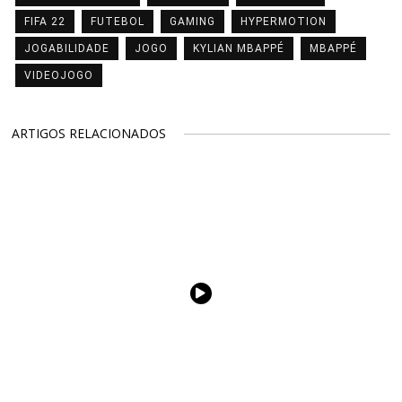
FIFA 22
FUTEBOL
GAMING
HYPERMOTION
JOGABILIDADE
JOGO
KYLIAN MBAPPÉ
MBAPPÉ
VIDEOJOGO
ARTIGOS RELACIONADOS