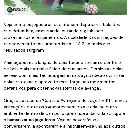
Veja como os jogadores que atacam disputam a bola dos
que defendem, empurrando, puxando e ganhando
cruzamentos e lançamentos. A qualidade das situações de
cabeceamento foi aumentada no FIFA 22 e melhores
resultados surgiram.
Animações mais longas de dois toques tornam o controlo
de bola mais natural e fluído do que nunca. Domine as bolas
aéreas com mais técnica, ganhe mais agilidade ao controlar
bolas rasteiras e aproveite mais força nos movimentos
defensivos para obter novas formas de avançar.
Graças ao recurso ‘Captura Avançada de Jogo 11v11’ há novas
animações entre os jogadores sem bola e cria-se outro
ambiente dentro de campo, o que ajuda a dar vida ao jogo e
a
humanizar os jogadores
. Veja os adversários a
conversarem, a apontarem e a instruírem-se uns aos outros