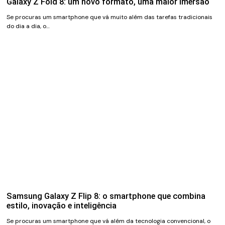
Galaxy Z Fold 8: um novo formato, uma maior imersão
Se procuras um smartphone que vá muito além das tarefas tradicionais
do dia a dia, o…
Samsung Galaxy Z Flip 8: o smartphone que combina
estilo, inovação e inteligência
Se procuras um smartphone que vá além da tecnologia convencional, o