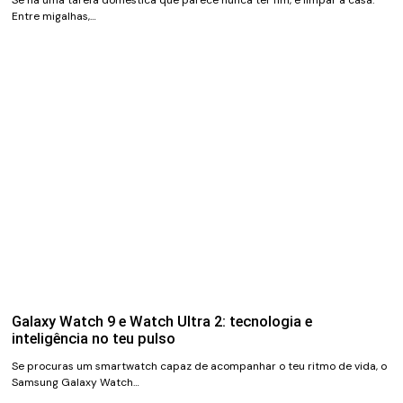
Se há uma tarefa doméstica que parece nunca ter fim, é limpar a casa.
Entre migalhas,…
Galaxy Watch 9 e Watch Ultra 2: tecnologia e
inteligência no teu pulso
Se procuras um smartwatch capaz de acompanhar o teu ritmo de vida, o
Samsung Galaxy Watch…