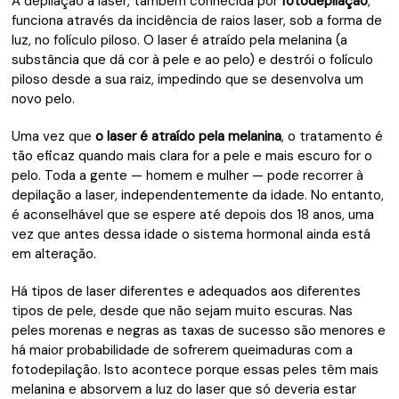
A depilação a laser, também conhecida por
fotodepilação
,
funciona através da incidência de raios laser, sob a forma de
luz, no folículo piloso. O laser é atraído pela melanina (a
substância que dá cor à pele e ao pelo) e destrói o folículo
piloso desde a sua raiz, impedindo que se desenvolva um
novo pelo.
Uma vez que
o laser é atraído pela
melanina
, o tratamento é
tão eficaz quando mais clara for a pele e mais escuro for o
pelo. Toda a gente — homem e mulher — pode recorrer à
depilação a laser, independentemente da idade. No entanto,
é aconselhável que se espere até depois dos 18 anos, uma
vez que antes dessa idade o sistema hormonal ainda está
em alteração.
Há tipos de laser diferentes e adequados aos diferentes
tipos de pele, desde que não sejam muito escuras. Nas
peles morenas e negras as taxas de sucesso são menores e
há maior probabilidade de sofrerem queimaduras com a
fotodepilação. Isto acontece porque essas peles têm mais
melanina e absorvem a luz do laser que só deveria estar