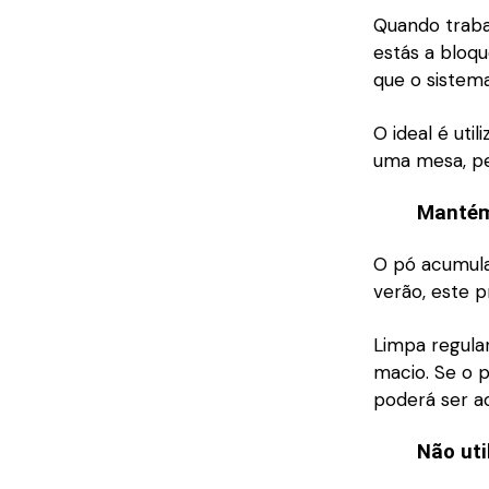
Quando traba
estás a bloqu
que o sistema
O ideal é uti
uma mesa, per
Mantém
O pó acumula
verão, este 
Limpa regula
macio. Se o p
poderá ser a
Não uti