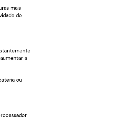
uras mais
vidade do
onstantemente
 aumentar a
bateria ou
processador