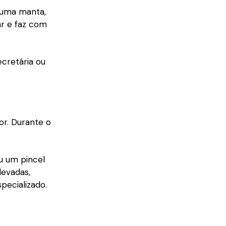
 uma manta,
ar e faz com
ecretária ou
or. Durante o
u um pincel
levadas,
pecializado.