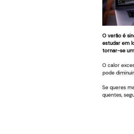
O verão é sin
estudar em l
tornar-se um 
O calor exc
pode diminuir
Se queres ma
quentes, segu