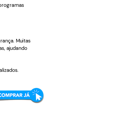
 programas
rança. Muitas
as, ajudando
lizados.