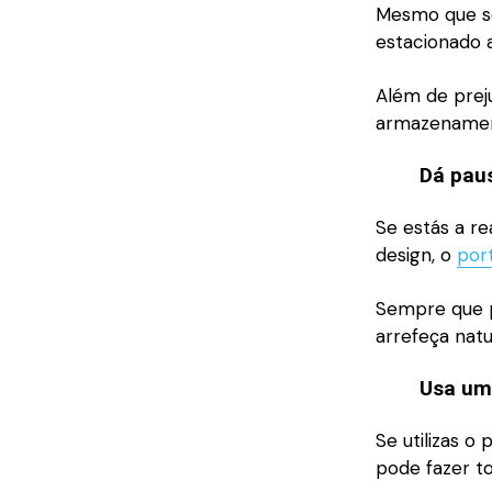
Mesmo que se
estacionado a
Além de preju
armazenamen
Dá pau
Se estás a re
design, o
port
Sempre que p
arrefeça natu
Usa um
Se utilizas o
pode fazer to