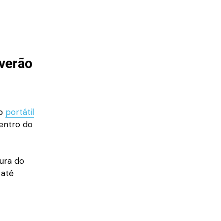
 verão
 o
portátil
dentro do
ura do
 até