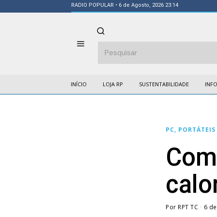
RADIO POPULAR
• 6 de Agosto, 2026 23:14
INÍCIO
LOJA RP
SUSTENTABILIDADE
INF
PC, PORTÁTEIS
Como
calo
Por
RPT TC
6 de