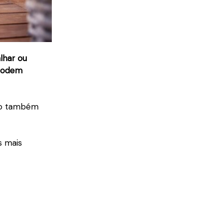
alhar ou
 podem
mo também
s mais