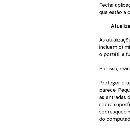
Fecha aplicaç
que estão a 
Atualiz
As atualizaç
incluem otim
o portátil a 
Por isso, ma
Proteger o te
parece. Pequ
as entradas d
sobre superf
sobreaquecime
do computad