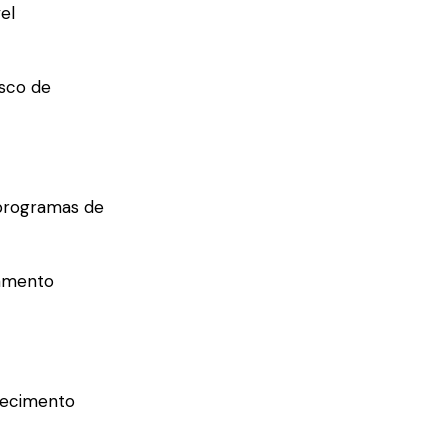
el
isco de
 programas de
pamento
efecimento