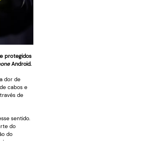
e protegidos
hone
Android.
a dor de
o de cabos e
através de
sse sentido.
arte do
ão do