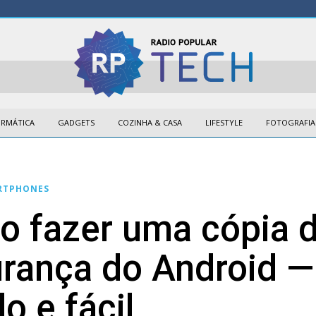
ORMÁTICA
GADGETS
COZINHA & CASA
LIFESTYLE
FOTOGRAFIA
RTPHONES
 fazer uma cópia 
rança do Android —
do e fácil