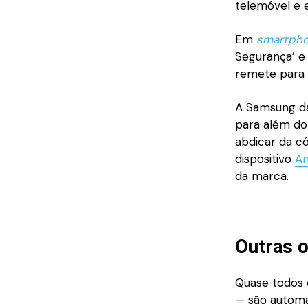
telemóvel e 
Em
smartph
Segurança’ e
remete para 
A Samsung dá
para além d
abdicar da có
dispositivo
An
da marca.
Outras 
Quase todos o
— são automa