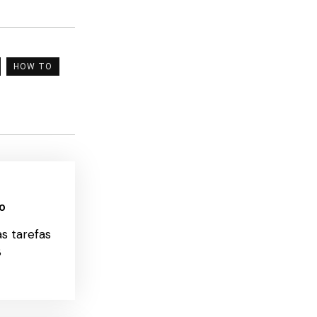
HOW TO
o
s tarefas
8