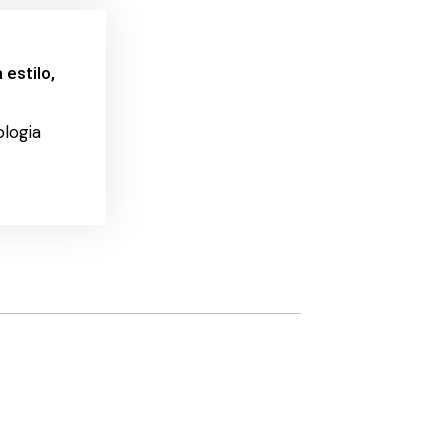
estilo,
logia