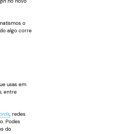
gin
no novo
omatismos o
do algo corre
que usas em
s
, entre
ords
, redes
ão. Podes
es do