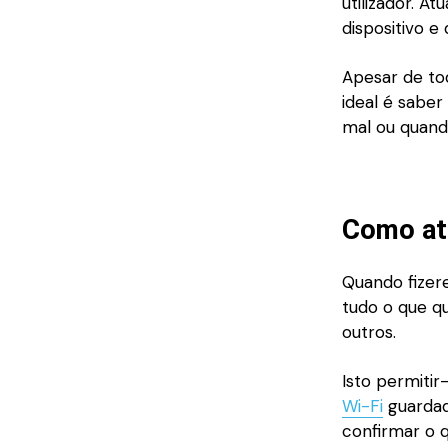
utilizador. A
dispositivo e
Apesar de tod
ideal é sabe
mal ou quando
Como ati
Quando fizer
tudo o que q
outros.
Isto permitir
Wi-Fi
guardada
confirmar o q