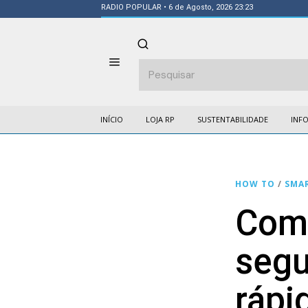
RADIO POPULAR
• 6 de Agosto, 2026 23:23
INÍCIO
LOJA RP
SUSTENTABILIDADE
INF
HOW TO
/
SMA
Como
segu
rápi