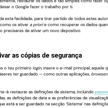
tualmente, restaurar os dados é tão simples como fazer
lo
 deixar o Google fazer o trabalho por ti.
a esta facilidade, para tirar partido de todos estes aut
r como os ativar
a priori
e como recuperar os dados quan
 precisares de ativar um novo dispositivo.
var as cópias de segurança
es o teu primeiro
login,
insere o e-mail principal, aquele 
uiseres ter guardado — como outras aplicações,
browser
-te-á restaurar as definições de sistema, incluindo
passw
s, as definições de data e as preferências de visualizaç
ue está a ser guardado na secção ‘Sistema’ nas definiçõ