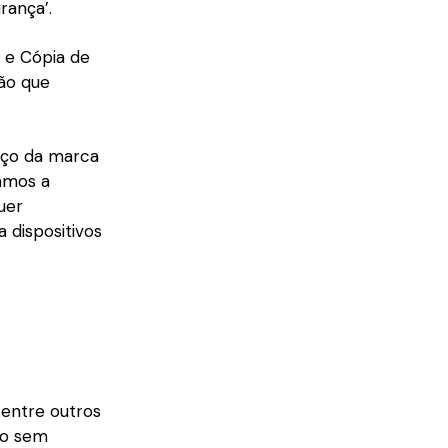
rança’.
 e Cópia de
ção que
iço da marca
amos a
uer
 dispositivos
 entre outros
do sem