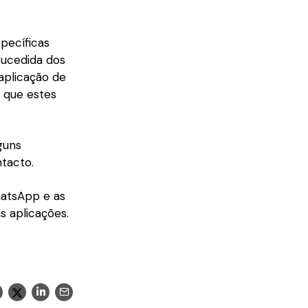
pecíficas
sucedida dos
 aplicação de
 que estes
guns
tacto.
hatsApp e as
s aplicações.