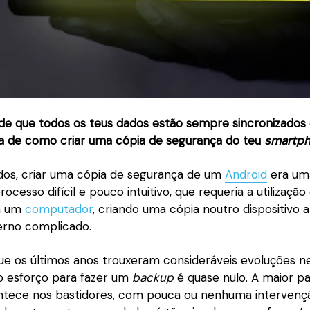
de que todos os teus dados estão sempre sincronizados 
a de como criar uma cópia de segurança do teu
smartp
os, criar uma cópia de segurança de um
Android
era um
ocesso difícil e pouco intuitivo, que requeria a utilizaçã
 a um
computador
, criando uma cópia noutro dispositivo 
rno complicado.
ue os últimos anos trouxeram consideráveis evoluções ne
 o esforço para fazer um
backup
é quase nulo. A maior p
ntece nos bastidores, com pouca ou nenhuma intervenç