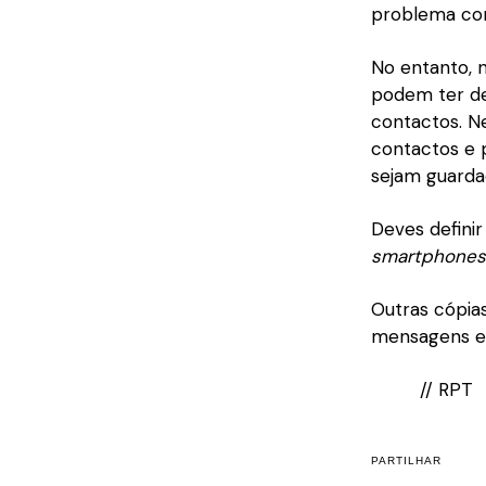
problema co
No entanto, n
podem ter de
contactos. Ne
contactos e 
sejam guarda
Deves defini
smartphones
Outras cópia
mensagens esc
// RPT
PARTILHAR