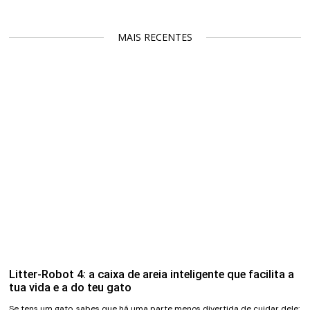
MAIS RECENTES
Litter-Robot 4: a caixa de areia inteligente que facilita a
tua vida e a do teu gato
Se tens um gato, sabes que há uma parte menos divertida de cuidar dele: