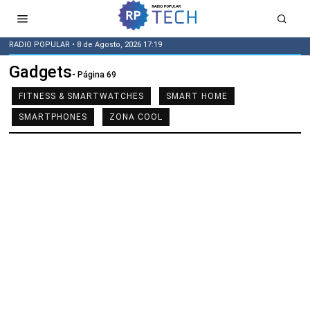
RADIO POPULAR
• 8 de Agosto, 2026 17:19
Gadgets
- Página 69
FITNESS & SMARTWATCHES
SMART HOME
SMARTPHONES
ZONA COOL