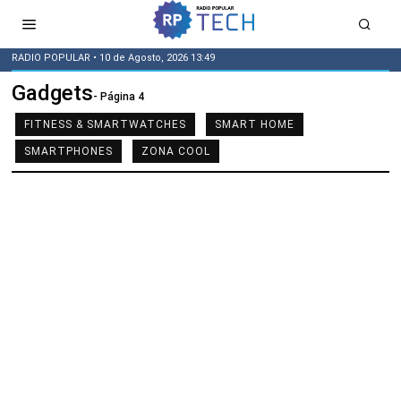
RADIO POPULAR
• 10 de Agosto, 2026 13:49
Gadgets
- Página 4
FITNESS & SMARTWATCHES
SMART HOME
SMARTPHONES
ZONA COOL