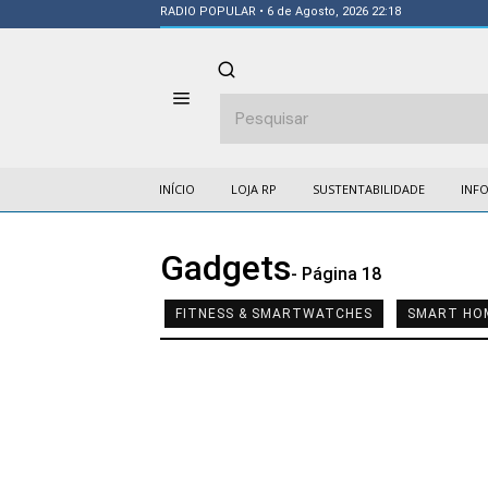
RADIO POPULAR
• 6 de Agosto, 2026 22:18
INÍCIO
LOJA RP
SUSTENTABILIDADE
INF
Gadgets
- Página 18
FITNESS & SMARTWATCHES
SMART HO