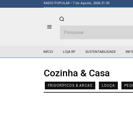
RADIO POPULAR
• 7 de Agosto, 2026 21:33
INÍCIO
LOJA RP
SUSTENTABILIDADE
INF
Cozinha & Casa
FRIGORÍFICOS & ARCAS
LOUÇA
PEQ