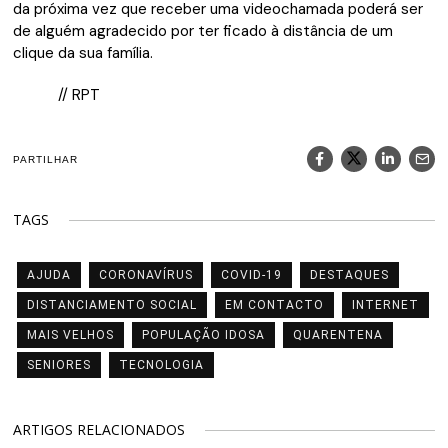
da próxima vez que receber uma videochamada poderá ser
de alguém agradecido por ter ficado à distância de um
clique da sua família.
// RPT
PARTILHAR
TAGS
AJUDA
CORONAVÍRUS
COVID-19
DESTAQUES
DISTANCIAMENTO SOCIAL
EM CONTACTO
INTERNET
MAIS VELHOS
POPULAÇÃO IDOSA
QUARENTENA
SENIORES
TECNOLOGIA
ARTIGOS RELACIONADOS