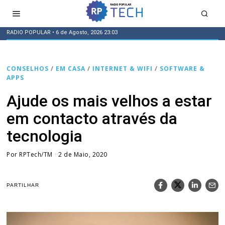
RADIO POPULAR
• 6 de Agosto, 2026 23:03
CONSELHOS
/
EM CASA
/
INTERNET & WIFI
/
SOFTWARE &
APPS
Ajude os mais velhos a estar
em contacto através da
tecnologia
Por
RPTech/TM
2 de Maio, 2020
PARTILHAR