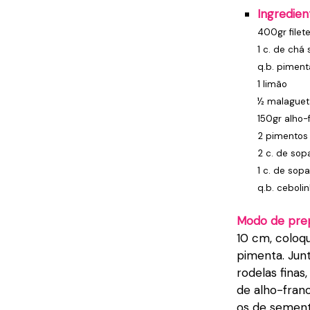
Ingredien
400gr filet
1 c. de chá 
q.b. piment
1 limão
½ malaguet
150gr alho-
2 pimentos 
2 c. de sop
1 c. de so
q.b. ceboli
Modo de pre
10 cm, coloq
pimenta. Jun
rodelas fina
de alho-fran
os de sement