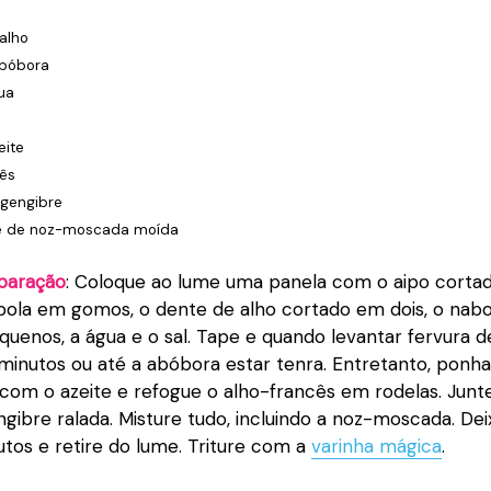
alho
bóbora
gua
l
eite
cês
 gengibre
fé de noz-moscada moída
paração
: Coloque ao lume uma panela com o aipo corta
ebola em gomos, o dente de alho cortado em dois, o nab
uenos, a água e o sal. Tape e quando levantar fervura d
minutos ou até a abóbora estar tenra. Entretanto, ponh
 com o azeite e refogue o alho-francês em rodelas. Jun
ngibre ralada. Misture tudo, incluindo a noz-moscada. Dei
tos e retire do lume. Triture com a
varinha mágica
.