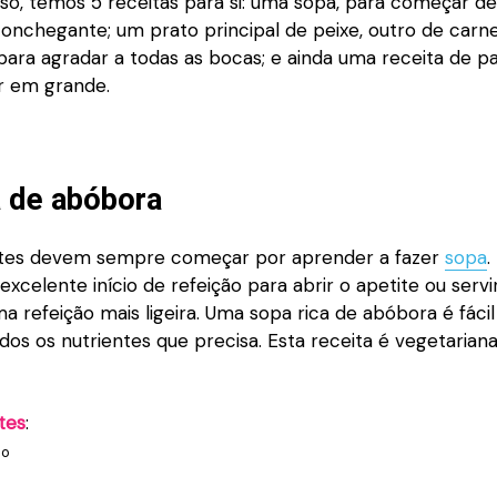
aso, temos 5 receitas para si: uma sopa, para começar d
conchegante; um prato principal de peixe, outro de carn
para agradar a todas as bocas; e ainda uma receita de p
r em grande.
 de abóbora
ntes devem sempre começar por aprender a fazer
sopa
.
xcelente início de refeição para abrir o apetite ou serv
a refeição mais ligeira. Uma sopa rica de abóbora é fácil
dos os nutrientes que precisa. Esta receita é vegetarian
tes
:
po