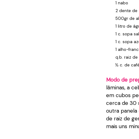
1 nabo
2 dente de 
500gr de a
1 litro de á
1 c. sopa sa
1 c. sopa az
1 alho-fran
q.b. raiz de
½ c. de ca
Modo de pre
lâminas, a c
em cubos peq
cerca de 30 
outra panela
de raiz de ge
mais uns minu