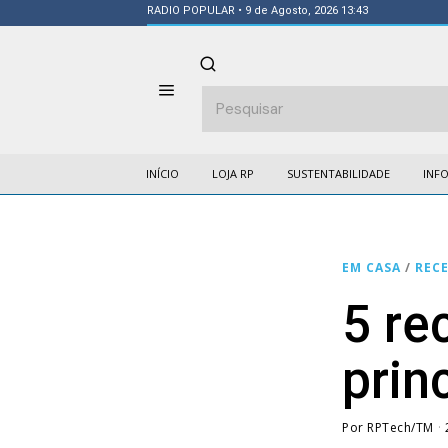
RADIO POPULAR
• 9 de Agosto, 2026 13:43
INÍCIO
LOJA RP
SUSTENTABILIDADE
INF
EM CASA
/
RECE
5 re
prin
Por
RPTech/TM