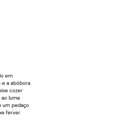
do em
o e a abóbora
eixe cozer
a ao lume
te um pedaço
xe ferver