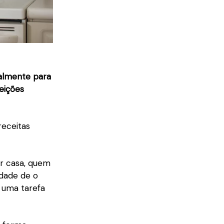
palmente para
eições
receitas
or casa, quem
idade de o
r uma tarefa