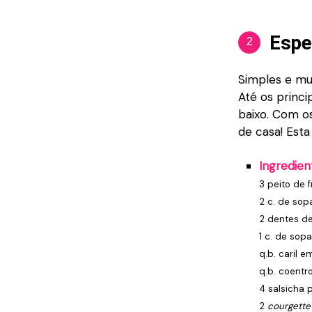
Espe
2
Simples e mu
Até os princi
baixo. Com 
de casa! Esta
Ingredien
3 peito de 
2 c. de sop
2 dentes de
1 c. de sopa
q.b. caril e
q.b. coentr
4 salsicha 
2
courgette