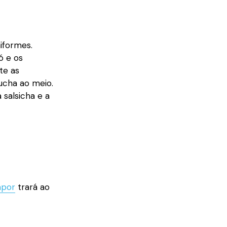
iformes.
́ e os
te as
cha ao meio.
salsicha e a
apor
trará ao