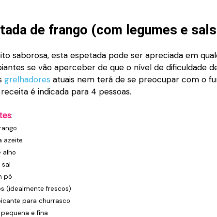
tada de frango (com legumes e sals
ito saborosa, esta espetada pode ser apreciada em qualq
piantes se vão aperceber de que o nível de dificuldade d
os
grelhadores
atuais nem terá de se preocupar com o f
 receita é indicada para 4 pessoas.
tes
:
frango
a azeite
 alho
 sal
m pó
os (idealmente frescos)
picante para churrasco
pequena e fina