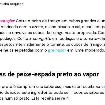
chucha pequeno
paração
: Corte o peito de frango em cubos grandes e un
arinada com o azeite, o alho picado, o sal, o caril em po
ados e envolva os cubos de frango neste preparado. Cor
 pedaços. Corte a
courgette
em pedaços e o tomate-chu
espetos alternadamente o tomate, os cubos de frango, a 
relhe as espetadas com o
grelhador
em lume moderado.
tes de peixe-espada preto ao vapor
 preto é sempre muito saboroso, mas esta receita ao
v
o delicioso este ingrediente pode ser. Todos os sabores
s num só prato. Esta receita serve 4.