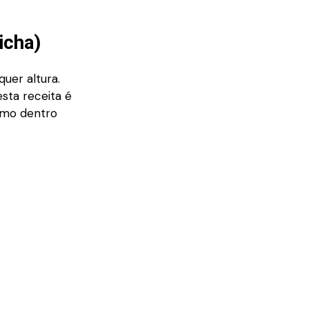
icha)
uer altura.
esta receita é
umo dentro