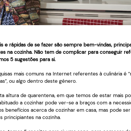
eis e rápidas de se fazer são sempre bem-vindas, princi
tes na cozinha. Não tem de complicar para conseguir ref
emos 5 sugestões para si.
isas mais comuns na Internet referentes à culinária é “
das”, ou algo dentro deste género.
sta altura de quarentena, em que temos de estar mais p
abituado a cozinhar pode ver-se a braços com a necess
ios benefícios acerca de cozinhar em casa, mas pode se
s principiantes na cozinha.