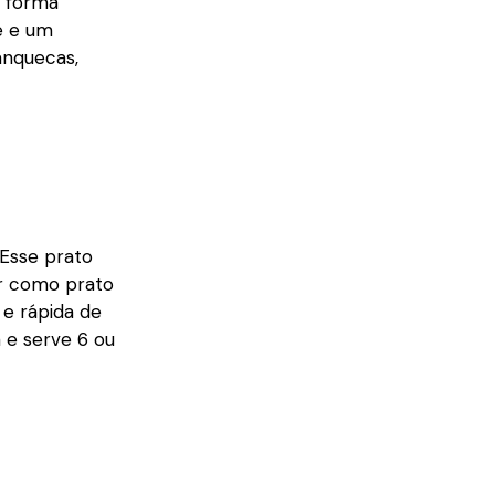
e forma
e e um
anquecas,
 Esse prato
ir como prato
 e rápida de
a e serve 6 ou