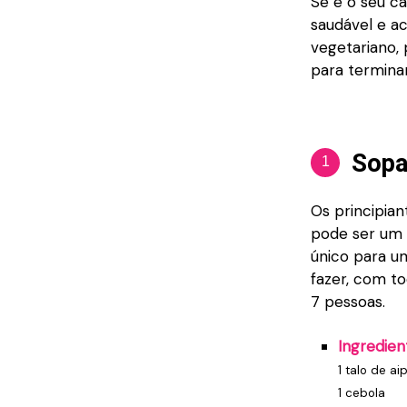
Se é o seu c
saudável e a
vegetariano, 
para termina
Sopa
1
Os principia
pode ser um e
único para um
fazer, com to
7 pessoas.
Ingredien
1 talo de ai
1 cebola