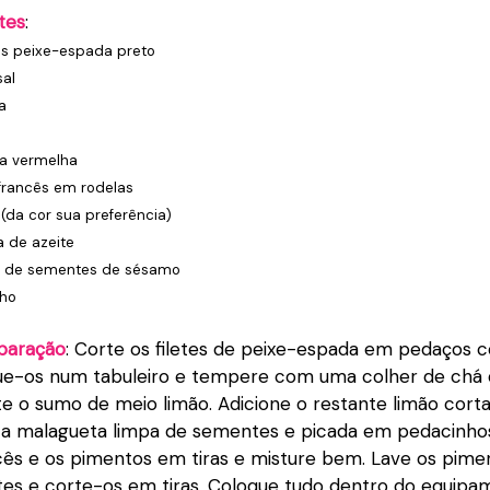
tes
:
es peixe-espada preto
sal
a
a vermelha
francês em rodelas
(da cor sua preferência)
a de azeite
pa de sementes de sésamo
nho
paração
: Corte os filetes de peixe-espada em pedaços 
ue-os num tabuleiro e tempere com uma colher de chá d
te o sumo de meio limão. Adicione o restante limão cor
s, a malagueta limpa de sementes e picada em pedacinhos
cês e os pimentos em tiras e misture bem. Lave os pime
es e corte-os em tiras. Coloque tudo dentro do equipa