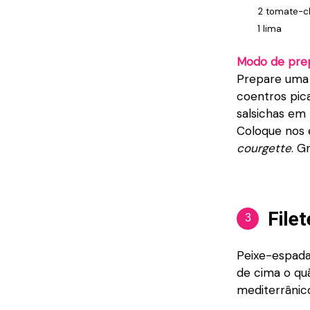
2 tomate-
1 lima
Modo de pre
Prepare uma m
coentros pic
salsichas em
Coloque nos 
courgette
. G
File
3
Peixe-espada
de cima o quã
mediterrânico