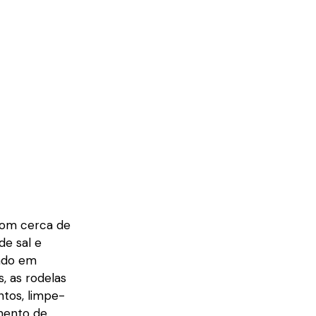
com cerca de
e sal e
tado em
, as rodelas
ntos, limpe-
mento de