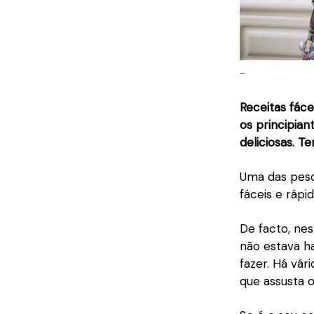
–
Receitas fác
os principian
deliciosas. T
Uma das pesqu
fáceis e rápi
De facto, ne
não estava h
fazer. Há vár
que assusta o